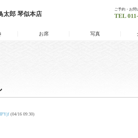
ご予約・お問
鳥太郎 琴似本店
TEL
011
き
お席
写真
し
AHPYjf
(04/16 09:30)