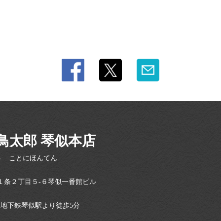
鳥太郎 琴似本店
う ことにほんてん
１条２丁目５-６琴似一番館ビル
・地下鉄琴似駅より徒歩5分